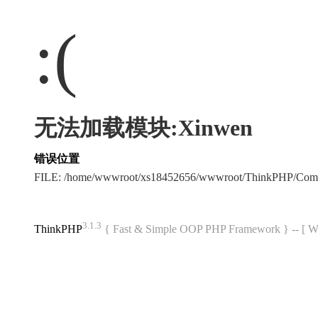
:(
无法加载模块:Xinwen
错误位置
FILE: /home/wwwroot/xs18452656/wwwroot/ThinkPHP/Com
3.1.3
ThinkPHP
{ Fast & Simple OOP PHP Framework } -- 