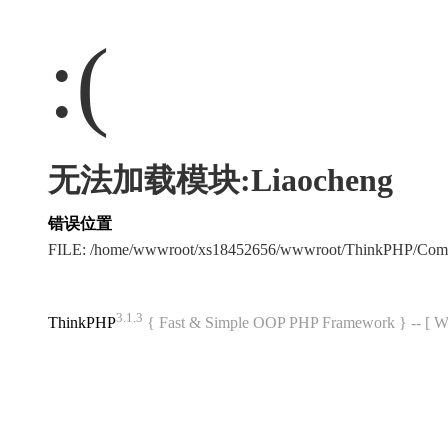
:(
无法加载模块:Liaocheng
错误位置
FILE: /home/wwwroot/xs18452656/wwwroot/ThinkPHP/Com
3.1.3
ThinkPHP
{ Fast & Simple OOP PHP Framework } -- 