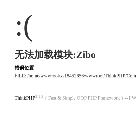
:(
无法加载模块:Zibo
错误位置
FILE: /home/wwwroot/xs18452656/wwwroot/ThinkPHP/Com
3.1.3
ThinkPHP
{ Fast & Simple OOP PHP Framework } -- 