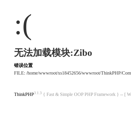
:(
无法加载模块:Zibo
错误位置
FILE: /home/wwwroot/xs18452656/wwwroot/ThinkPHP/Com
3.1.3
ThinkPHP
{ Fast & Simple OOP PHP Framework } -- 