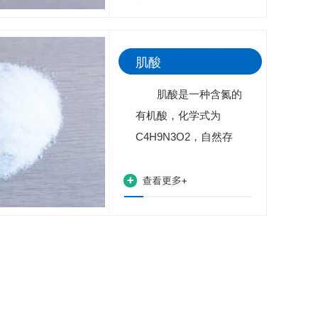
one 2-Imino-N-
methylhydantoin，生
化研究。用于鉴定血液
肌酸
中的肌酸酐。本品应密
封于干燥处保存。
肌酸是一种含氮的
合成方法...
有机酸，化学式为
C4H9N3O2，自然存
在于脊椎动物体内，能
够辅助为肌肉和神经细
胞提供能量。米歇尔·
欧仁·谢弗勒尔
（Michel Eugène
Chevreul）于1832年
初次在骨骼肌中发现肌
酸，而后，根据希腊