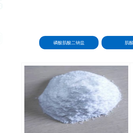
磷酸肌酸二钠盐
肌